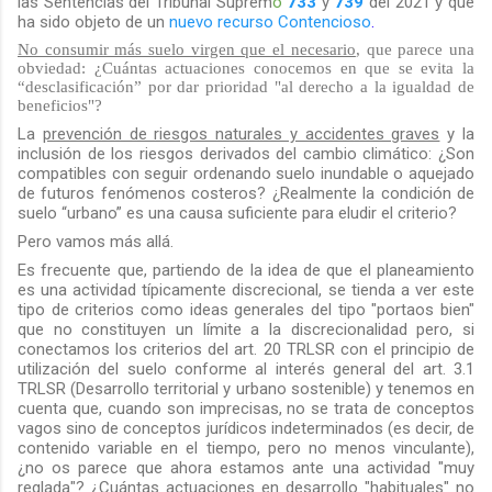
las Sentencias del Tribunal Suprem
o
733
y
739
del 2021 y que
ha sido objeto de un
nuevo recurso Contencioso
.
No consumir más suelo virgen que el necesario
, que parece una
obviedad: ¿Cuántas actuaciones conocemos en que se evita la
“desclasificación” por dar prioridad "al derecho a la igualdad de
beneficios"?
La
prevención de riesgos naturales y accidentes graves
y la
inclusión de los riesgos derivados del cambio climático: ¿Son
compatibles con seguir ordenando suelo inundable o aquejado
de futuros fenómenos costeros? ¿Realmente la condición de
suelo “urbano” es una causa suficiente para eludir el criterio?
Pero vamos más allá.
Es frecuente que, partiendo de la idea de que el planeamiento
es una actividad típicamente discrecional, se tienda a ver este
tipo de criterios como ideas generales del tipo "portaos bien"
que no constituyen un límite a la discrecionalidad pero, si
conectamos los criterios del art. 20 TRLSR con el principio de
utilización del suelo conforme al interés general del art. 3.1
TRLSR (Desarrollo territorial y urbano sostenible) y tenemos
en
cuenta que, cuando son imprecisas, no se trata de conceptos
vagos sino de conceptos jurídicos indeterminados (es decir, de
contenido variable en el tiempo, pero no menos vinculante)
,
¿no os parece que ahora estamos ante una actividad "muy
reglada"? ¿Cuántas actuaciones en desarrollo "habituales" no