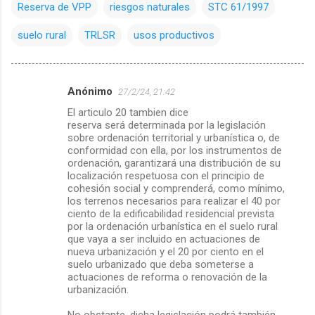
Reserva de VPP
riesgos naturales
STC 61/1997
suelo rural
TRLSR
usos productivos
Anónimo
27/2/24, 21:42
C
El articulo 20 tambien dice
o
reserva será determinada por la legislación
m
sobre ordenación territorial y urbanística o, de
conformidad con ella, por los instrumentos de
e
ordenación, garantizará una distribución de su
localización respetuosa con el principio de
n
cohesión social y comprenderá, como mínimo,
t
los terrenos necesarios para realizar el 40 por
ciento de la edificabilidad residencial prevista
a
por la ordenación urbanística en el suelo rural
r
que vaya a ser incluido en actuaciones de
nueva urbanización y el 20 por ciento en el
i
suelo urbanizado que deba someterse a
o
actuaciones de reforma o renovación de la
urbanización.
s
No obstante, dicha legislación podrá también