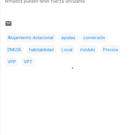
firmados pueden tener fuerza vinculante.
Alojamiento dotacional
ayudas
conversión
DMU26
habitabilidad
Local
módulo
Precios
VPP
VPT
C
o
m
e
n
t
a