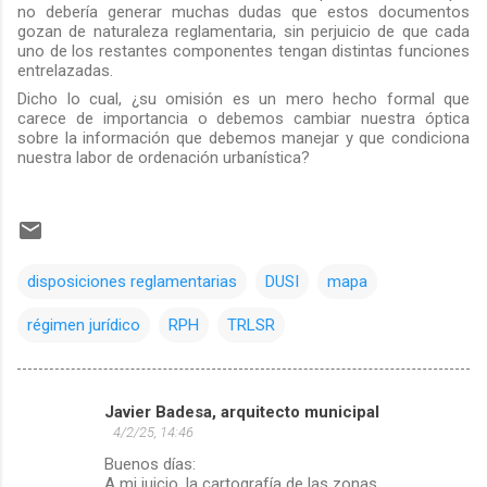
no debería generar muchas dudas que estos documentos
gozan de naturaleza reglamentaria, sin perjuicio de que cada
uno de los restantes componentes tengan distintas funciones
entrelazadas.
Dicho lo cual, ¿su omisión es un mero hecho formal que
carece de importancia o debemos cambiar nuestra óptica
sobre la información que debemos manejar y que condiciona
nuestra labor de ordenación urbanística?
disposiciones reglamentarias
DUSI
mapa
régimen jurídico
RPH
TRLSR
Javier Badesa, arquitecto municipal
C
4/2/25, 14:46
o
Buenos días:
m
A mi juicio, la cartografía de las zonas