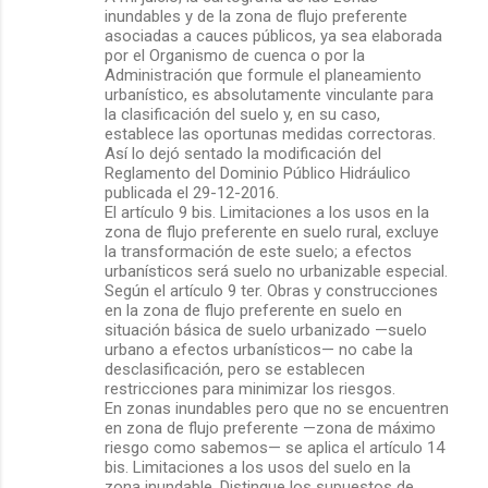
inundables y de la zona de flujo preferente
e
asociadas a cauces públicos, ya sea elaborada
por el Organismo de cuenca o por la
n
Administración que formule el planeamiento
t
urbanístico, es absolutamente vinculante para
la clasificación del suelo y, en su caso,
a
establece las oportunas medidas correctoras.
r
Así lo dejó sentado la modificación del
Reglamento del Dominio Público Hidráulico
i
publicada el 29-12-2016.
o
El artículo 9 bis. Limitaciones a los usos en la
zona de flujo preferente en suelo rural, excluye
s
la transformación de este suelo; a efectos
urbanísticos será suelo no urbanizable especial.
Según el artículo 9 ter. Obras y construcciones
en la zona de flujo preferente en suelo en
situación básica de suelo urbanizado —suelo
urbano a efectos urbanísticos— no cabe la
desclasificación, pero se establecen
restricciones para minimizar los riesgos.
En zonas inundables pero que no se encuentren
en zona de flujo preferente —zona de máximo
riesgo como sabemos— se aplica el artículo 14
bis. Limitaciones a los usos del suelo en la
zona inundable. Distingue los supuestos de