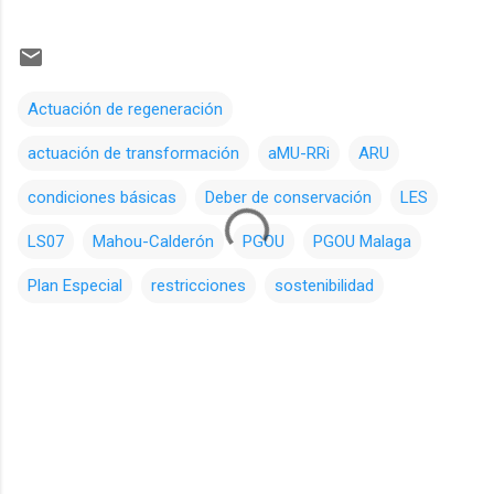
Actuación de regeneración
actuación de transformación
aMU-RRi
ARU
condiciones básicas
Deber de conservación
LES
LS07
Mahou-Calderón
PGOU
PGOU Malaga
Plan Especial
restricciones
sostenibilidad
C
o
m
e
n