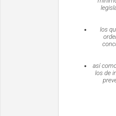
mínimo
legisl
los q
orden
concu
así como
los de 
preve