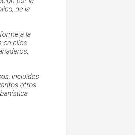
ción por la
lico, de la
forme a la
s en ellos
ganaderos,
os, incluidos
uantos otros
rbanística