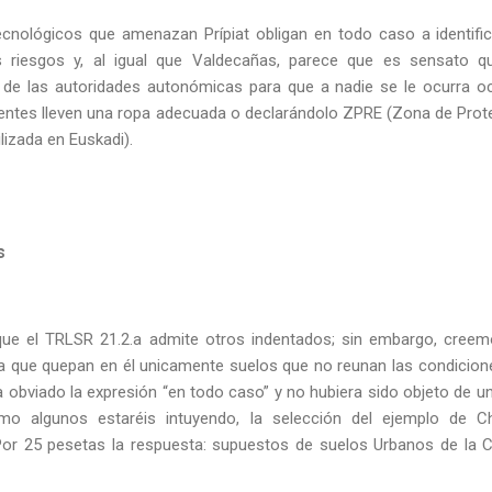
tecnológicos que amenazan Prípiat obligan en todo caso a identifi
 riesgos y, al igual que Valdecañas, parece que es sensato que
n de las autoridades autonómicas para que a nadie se le ocurra oc
dentes lleven una ropa adecuada o declarándolo ZPRE (Zona de Prote
ilizada en Euskadi
).
s
ue el TRLSR 21.2.a admite otros indentados; sin embargo, cree
 a que quepan en él unicamente suelos que no reunan las condicion
a obviado la expresión “en todo caso” y no hubiera sido objeto de u
mo algunos estaréis intuyendo, la selección del ejemplo de Ch
 Por 25 pesetas la respuesta: supuestos de suelos Urbanos de la 