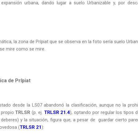
 expansión urbana, dando lugar a suelo Urbanizable y, por desc
tica, la zona de Prípiat que se observa en la foto sería suelo Urba
 se mire como se mire.
ica de Prípiat
Estado desde la LS07 abandonó la clasificación, aunque no la pro
l propio
TRLSR
(p. ej.
TRLSR 21.4
), optando por regular los tipos 
eberes) y la situación, figura que, a pesar de guardar cierto pare
novedosa (
TRLSR 21
):