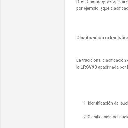
Si en Chernobyl se aplicar
por ejemplo, ¿qué clasifica
Clasificación urbanístic
La tradicional clasificació
la
LRSV98
apadrinada por R
Identificación del sue
Clasificación del su