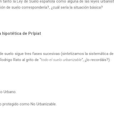
an tanto la Ley de Suelo española como alguna de las leyes urbanís
ción de suelo correspondería?, ¿cuál sería la situación básica?
a hipotética de Prípiat
n de suelo sigue tres fases sucesivas (sintetizamos la sistemática de
odrigo Rato al grito de “
todo el suelo urbanizable
“, ¿lo recordáis?):
lo Urbano.
elo protegido como No Urbanizable.