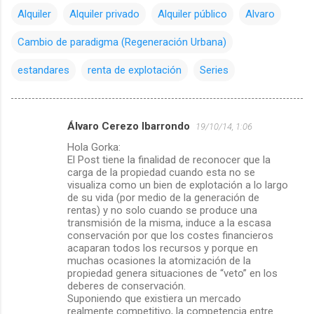
Alquiler
Alquiler privado
Alquiler público
Alvaro
Cambio de paradigma (Regeneración Urbana)
estandares
renta de explotación
Series
Álvaro Cerezo Ibarrondo
19/10/14, 1:06
C
Hola Gorka:
o
El Post tiene la finalidad de reconocer que la
m
carga de la propiedad cuando esta no se
visualiza como un bien de explotación a lo largo
e
de su vida (por medio de la generación de
rentas) y no solo cuando se produce una
n
transmisión de la misma, induce a la escasa
t
conservación por que los costes financieros
acaparan todos los recursos y porque en
a
muchas ocasiones la atomización de la
r
propiedad genera situaciones de “veto” en los
deberes de conservación.
i
Suponiendo que existiera un mercado
o
realmente competitivo, la competencia entre