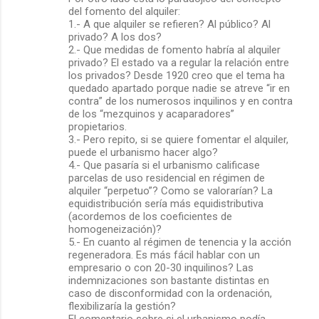
del fomento del alquiler:
1.- A que alquiler se refieren? Al público? Al
privado? A los dos?
2.- Que medidas de fomento habría al alquiler
privado? El estado va a regular la relación entre
los privados? Desde 1920 creo que el tema ha
quedado apartado porque nadie se atreve “ir en
contra” de los numerosos inquilinos y en contra
de los “mezquinos y acaparadores”
propietarios.
3.- Pero repito, si se quiere fomentar el alquiler,
puede el urbanismo hacer algo?
4.- Que pasaría si el urbanismo calificase
parcelas de uso residencial en régimen de
alquiler “perpetuo”? Como se valorarían? La
equidistribución sería más equidistributiva
(acordemos de los coeficientes de
homogeneización)?
5.- En cuanto al régimen de tenencia y la acción
regeneradora. Es más fácil hablar con un
empresario o con 20-30 inquilinos? Las
indemnizaciones son bastante distintas en
caso de disconformidad con la ordenación,
flexibilizaría la gestión?
El comentario sobre si el urbanismo podía