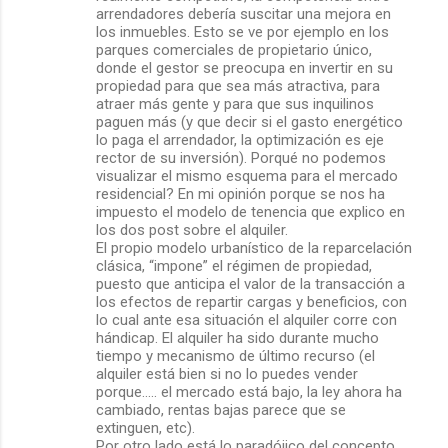
arrendadores debería suscitar una mejora en
s
los inmuebles. Esto se ve por ejemplo en los
parques comerciales de propietario único,
donde el gestor se preocupa en invertir en su
propiedad para que sea más atractiva, para
atraer más gente y para que sus inquilinos
paguen más (y que decir si el gasto energético
lo paga el arrendador, la optimización es eje
rector de su inversión). Porqué no podemos
visualizar el mismo esquema para el mercado
residencial? En mi opinión porque se nos ha
impuesto el modelo de tenencia que explico en
los dos post sobre el alquiler.
El propio modelo urbanístico de la reparcelación
clásica, “impone” el régimen de propiedad,
puesto que anticipa el valor de la transacción a
los efectos de repartir cargas y beneficios, con
lo cual ante esa situación el alquiler corre con
hándicap. El alquiler ha sido durante mucho
tiempo y mecanismo de último recurso (el
alquiler está bien si no lo puedes vender
porque….. el mercado está bajo, la ley ahora ha
cambiado, rentas bajas parece que se
extinguen, etc).
Por otro lado está lo paradójico del concepto