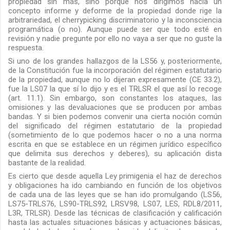
propiedad sin más, sino porque nos dirigimos hacia un
concepto informe y deforme de la propiedad donde rige la
arbitrariedad, el cherrypicking discriminatorio y la inconsciencia
programática (o no). Aunque puede ser que todo esté en
revisión y nadie pregunte por ello no vaya a ser que no guste la
respuesta.
Si uno de los grandes hallazgos de la LS56 y, posteriormente,
de la Constitución fue la incorporación del régimen estatutario
de la propiedad, aunque no lo dijeran expresamente (CE 33.2),
fue la LS07 la que sí lo dijo y es el TRLSR el que así lo recoge
(art. 11.1). Sin embargo, son constantes los ataques, las
omisiones y las devaluaciones que se producen por ambas
bandas. Y si bien podemos convenir una cierta noción común
del significado del régimen estatutario de la propiedad
(sometimiento de lo que podemos hacer o no a una norma
escrita en que se establece en un régimen jurídico específico
que delimita sus derechos y deberes), su aplicación dista
bastante de la realidad.
Es cierto que desde aquella Ley primigenia el haz de derechos
y obligaciones ha ido cambiando en función de los objetivos
de cada una de las leyes que se han ido promulgando (LS56,
LS75-TRLS76, LS90-TRLS92, LRSV98, LS07, LES, RDL8/2011,
L3R, TRLSR). Desde las técnicas de clasificación y calificación
hasta las actuales situaciones básicas y actuaciones básicas,