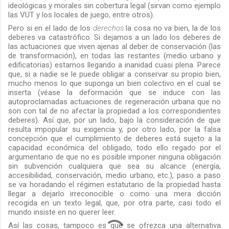
ideológicas y morales sin cobertura legal (sirvan como ejemplo
las VUT y los locales de juego, entre otros).
Pero si en el lado de los
derechos
la cosa no va bien, la de los
deberes va catastrófico. Si dejamos a un lado los deberes de
las actuaciones que viven ajenas al deber de conservación (las
de transformación), en todas las restantes (medio urbano y
edificatorias) estamos llegando a inanidad cuasi plena. Parece
que, si a nadie se le puede obligar a conservar su propio bien,
mucho menos lo que suponga un bien colectivo en el cual se
inserta (véase la deformación que se induce con las
autoproclamadas actuaciones de regeneración urbana que no
son con tal de no afectar la propiedad a los correspondientes
deberes). Así que, por un lado, bajo la consideración de que
resulta impopular su exigencia y, por otro lado, por la falsa
concepción que el cumplimiento de deberes está sujeto a la
capacidad económica del obligado, todo ello regado por el
argumentario de que no es posible imponer ninguna obligación
sin subvención cualquiera que sea su alcance (energía,
accesibilidad, conservación, medio urbano, etc.), paso a paso
se va horadando el régimen estatutario de la propiedad hasta
llegar a dejarlo irreconocible o como una mera dicción
recogida en un texto legal, que, por otra parte, casi todo el
mundo insiste en no querer leer.
Así las cosas, tampoco es que se ofrezca una alternativa