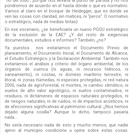
"no del todo", porque
nos llevaría al punto de partida
y no nos
pondremos de acuerdo en el hasta dónde o qué es normativo.
Vamos al claro en el bosque de Heidegger, que es donde se
ven las cosas con claridad, sin matices, ni “peros”. O normativo
o estratégico, nada de medias tintas).
En ese escenario, ¿se beneficiaría un nuevo PGOU estratégico
de la exclusión de la EAE? ¿Y del resto de exigencias
documentales, estudios e informes? También, ¿no?
Ya puestos… nos evitaríamos el Documento Previo de
planeamiento, el Documento Inicial, el Documento de Alcance,
el Estudio Estratégico y la Declaración Ambiental. También nos
evitaríamos el análisis y criterio del órgano ambiental, de los
órganos de cuenca (ni aguas, ni recursos hídricos, ni
saneamiento), ni costas, ni dominio marítimo terrestre, ni
litoral, ni zonas húmedas, ni especies protegidas, ni red natura
2000, nada de agroforestal, ni montes, ni cambio climático, ni
suelos de alto valor agrológico, ni suelos contaminados, ni
residuos, ni dictámenes de espacios naturales protegidos, ni
de riesgos naturales, ni de ruidos, ni de impactos acústicos, ni
de afecciones significativas al patrimonio cultural. ¿Nos hemos
dejado alguna cosilla? Aunque lo dicho, tampoco pasaría
nada...
No sería necesario nada de esto y mucho menos, que nadie
ajeno al municipio condicione u opine sobre estas cosas.