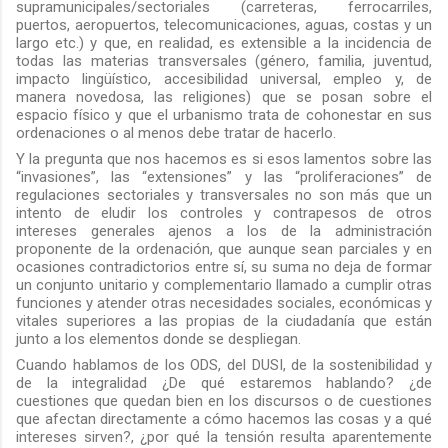
supramunicipales/sectoriales (carreteras, ferrocarriles,
puertos, aeropuertos, telecomunicaciones, aguas, costas y un
largo etc.) y que, en realidad, es extensible a la incidencia de
todas las materias transversales (género, familia, juventud,
impacto lingüístico, accesibilidad universal, empleo y, de
manera novedosa, las religiones) que se posan sobre el
espacio físico y que el urbanismo trata de cohonestar en sus
ordenaciones o al menos debe tratar de hacerlo.
Y la pregunta que nos hacemos es si esos lamentos sobre las
“invasiones”, las “extensiones” y las “proliferaciones” de
regulaciones sectoriales y transversales no son más que un
intento de eludir los controles y contrapesos de otros
intereses generales ajenos a los de la administración
proponente de la ordenación, que aunque sean parciales y en
ocasiones contradictorios entre sí, su suma no deja de formar
un conjunto unitario y complementario llamado a cumplir otras
funciones y atender otras necesidades sociales, económicas y
vitales superiores a las propias de la ciudadanía que están
junto a los elementos donde se despliegan.
Cuando hablamos de los ODS, del DUSI, de la sostenibilidad y
de la integralidad ¿De qué estaremos hablando? ¿de
cuestiones que quedan bien en los discursos o de cuestiones
que afectan directamente a cómo hacemos las cosas y a qué
intereses sirven?, ¿por qué la tensión resulta aparentemente