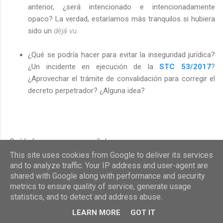
anterior, ¿será intencionado e intencionadamente
opaco? La verdad, estaríamos más tranquilos si hubiera
sido un
dèjá vu.
¿Qué se podría hacer para evitar la inseguridad jurídica?
¿Un incidente en ejecución de la
STC 53/2017
?
¿Aprovechar el trámite de convalidación para corregir el
decreto perpetrador? ¿Alguna idea?
¡Qué la fuerza nos acompañe!
This site uses cookies from Google to deliver its services
and to analyze traffic. Your IP address and user-agent are
shared with Google along with performance and security
metrics to ensure quality of service, generate usage
statistics, and to detect and address abuse.
Alvaro
Control de calidad
dicción original
LEARN MORE
GOT IT
Einstein
inconstitucionalidad
LEA
Ley 9/2018