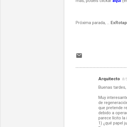
más, podéis clickar
aquí
(en
Próxima parada, …
ExRotapr
Arquitecto
8/
C
Buenas tardes,
o
m
Muy interesant
de regeneració
e
que pretende re
debido a opera
n
parece lícito la
t
1) ¿qué papel 