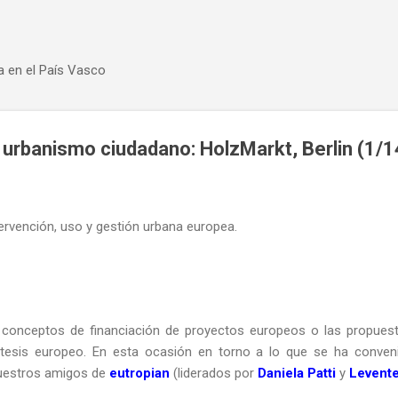
Ir al contenido principal
a en el País Vasco
el urbanismo ciudadano: HolzMarkt, Berlin (1/1
ervención, uso y gestión urbana europea.
onceptos de financiación de proyectos europeos o las propuestas
ntesis europeo. En esta ocasión en torno a lo que se ha conven
uestros amigos de
eutropian
(liderados por
Daniela Patti
y
Levente