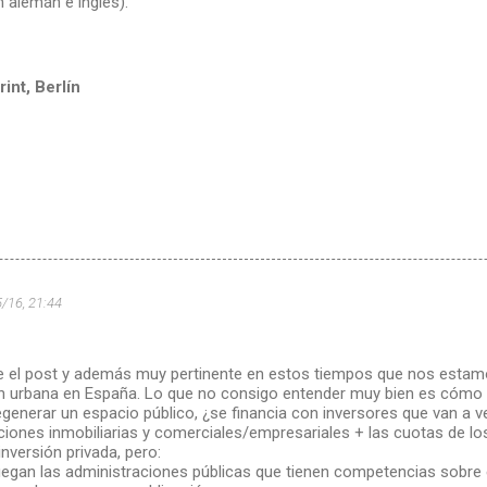
 alemán e inglés).
int, Berlín
5/16, 21:44
e el post y además muy pertinente en estos tiempos que nos esta
n urbana en España. Lo que no consigo entender muy bien es cómo 
generar un espacio público, ¿se financia con inversores que van a v
ciones inmobiliarias y comerciales/empresariales + las cuotas de lo
 inversión privada, pero:
juegan las administraciones públicas que tienen competencias sobre