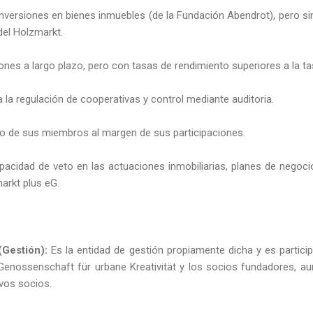
inversiones en bienes inmuebles (de la Fundación Abendrot), pero si
 del Holzmarkt.
iones a largo plazo, pero con tasas de rendimiento superiores a la tas
la regulación de cooperativas y control mediante auditoria.
to de sus miembros al margen de sus participaciones.
pacidad de veto en las actuaciones inmobiliarias, planes de negoci
arkt plus eG.
(Gestión):
Es la entidad de gestión propiamente dicha y es partici
enossenschaft für urbane Kreativität y los socios fundadores, au
vos socios.