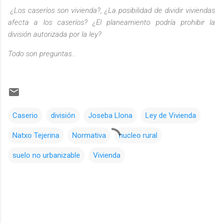
¿Los caseríos son vivienda?, ¿La posibilidad de dividir viviendas
afecta a los caseríos? ¿El planeamiento podría prohibir la
división autorizada por la ley?
Todo son preguntas…
Caserio
división
Joseba Llona
Ley de Vivienda
Natxo Tejerina
Normativa
nucleo rural
suelo no urbanizable
Vivienda
C
o
m
e