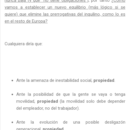
nunca baja (y que “no tiene obligaciones”),
por tanto
¿Cómo
vamos a establecer un nuevo equilibrio (más lógico si se
quiere) que elimine las prerrogativas del inquilino, como lo es
en el resto de Europa?
Cualquiera diría que:
Ante la amenaza de inestabilidad social,
propiedad
.
Ante la posibilidad de que la gente se vaya o tenga
movilidad,
propiedad
(la movilidad solo debe depender
del empleador, no del trabajador).
Ante la evolución de una posible desligazón
generacional,
propiedad
.