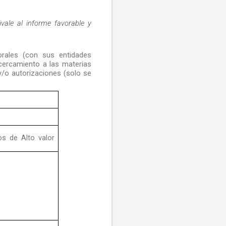
ivale al informe favorable y
orales (con sus entidades
acercamiento a las materias
y/o autorizaciones (solo se
os de Alto valor