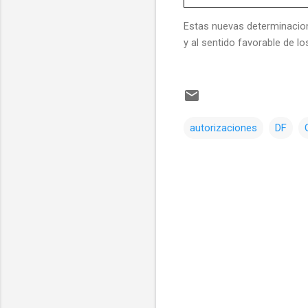
Estas nuevas determinacion
y al sentido favorable de l
autorizaciones
DF
C
o
m
e
n
t
a
r