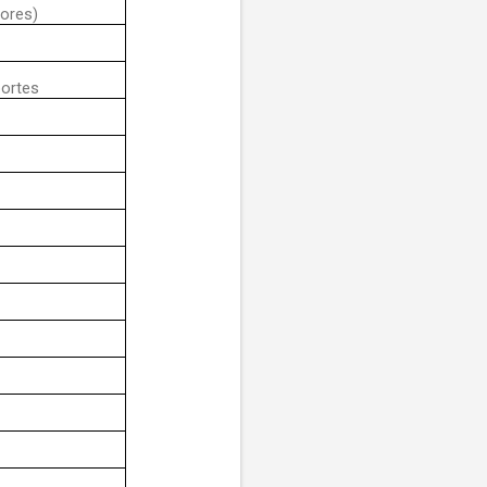
yores)
portes