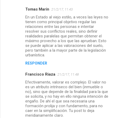
Tomas Marín
21/2/17, 11:43
C
En un Estado al viejo estilo, a veces las leyes no
o
tienen como principal objetivo regular las
m
relaciones entre las personas e intentar
resolver sus conflictos reales, sino definir
e
realidades paralelas que permitan obtener el
máximo provecho a los que las aprueban. Esto
n
se puede aplicar a las valoraciones del suelo,
t
pero también a la mayor parte de la legislación
urbanística.
a
r
RESPONDER
i
Francisco Riaza
21/2/17, 11:48
o
Efectivamente, valorar es complejo. El valor no
s
es un atributo intrínseco del bien (inmueble o
no), sino que depende de la finalidad para la que
se solicita, y no hay en ello ninguna intención de
engaño. De ahí el que sea necesaria una
formación prolija y con fundamento, para no
caer en la simplificación. Tu post lo deja
meridianamente claro.