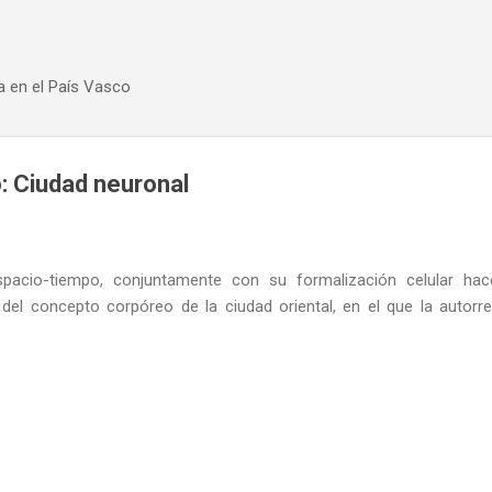
Ir al contenido principal
a en el País Vasco
: Ciudad neuronal
spacio-tiempo, conjuntamente con su formalización celular h
 del concepto corpóreo de la ciudad oriental, en el que la autor