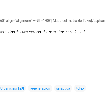
68" align="alignnone" width="700"]
Mapa del metro de Tokio[/caption
el código de nuestras ciudades para afrontar su futuro?
-Urbanismo [nU]
regeneración
sináptica
tokio