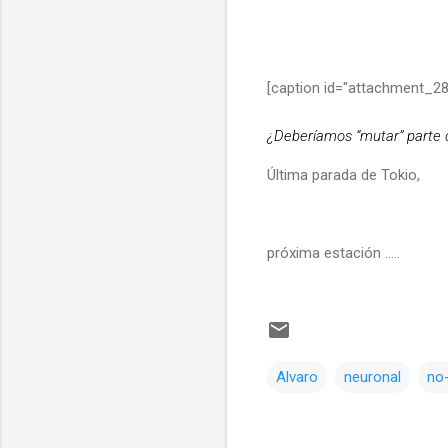
[caption id="attachment_28
¿Deberíamos “mutar” parte d
Última parada de Tokio,
próxima estación …..
Alvaro
neuronal
no
C