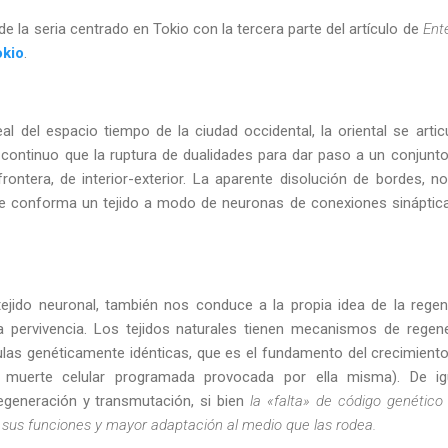
e la seria centrado en Tokio con la tercera parte del artículo de
Ent
okio
.
eal del espacio tiempo de la ciudad occidental, la oriental se art
o continuo que la ruptura de dualidades para dar paso a un conju
ontera, de interior-exterior. La aparente disolución de bordes, 
ue conforma un tejido a modo de neuronas de conexiones sináptica
 tejido neuronal, también nos conduce a la propia idea de la reg
la pervivencia. Los tejidos naturales tienen mecanismos de regene
las genéticamente idénticas, que es el fundamento del crecimiento y
o muerte celular programada provocada por ella misma). De i
generación y transmutación, si bien
la «falta» de código genético
 sus funciones y mayor adaptación al medio que las rodea.