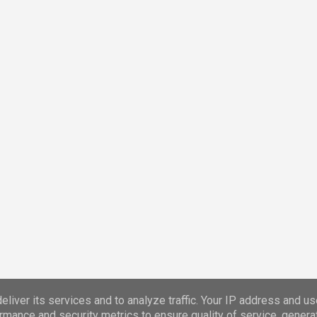
Con la tecnología de Blogger
liver its services and to analyze traffic. Your IP address and u
rmance and security metrics to ensure quality of service, gener